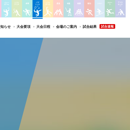
バド
アイス
バレー
ソフト
ソフト
スケー
卓球
柔道
剣道
相撲
駅伝
スキー
ミント
ホッケ
ボール
テニス
ボール
ト
ン
ー
お知らせ
大会要項
大会日程
会場のご案内
試合結果
試合速報