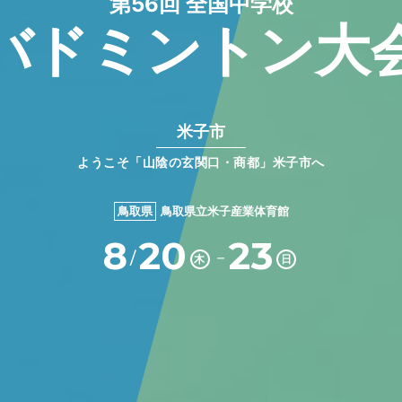
第56回 全国中学校
バドミントン大
米子市
ようこそ「山陰の玄関口・商都」米子市へ
鳥取県
鳥取県立米子産業体育館
8
20
23
－
/
木
日