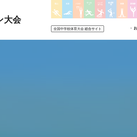
サッカ
ハンド
軟式野
陸上
水泳
バスケ
体操
新体操
ー
ボール
球
ン大会
全国中学校体育大会
総合サイト