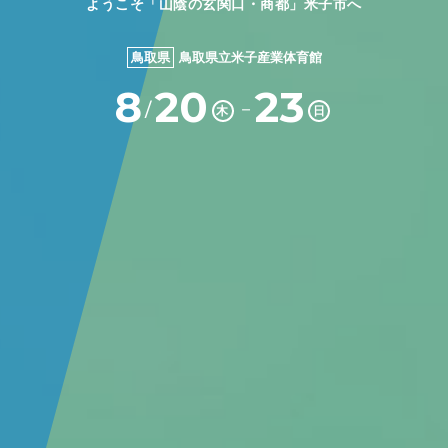
ようこそ「山陰の玄関口・商都」米子市へ
鳥取県
鳥取県立米子産業体育館
8
20
23
－
/
木
日