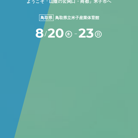
ようこそ「山陰の玄関口・商都」米子市へ
鳥取県
鳥取県立米子産業体育館
8
20
23
－
/
木
日