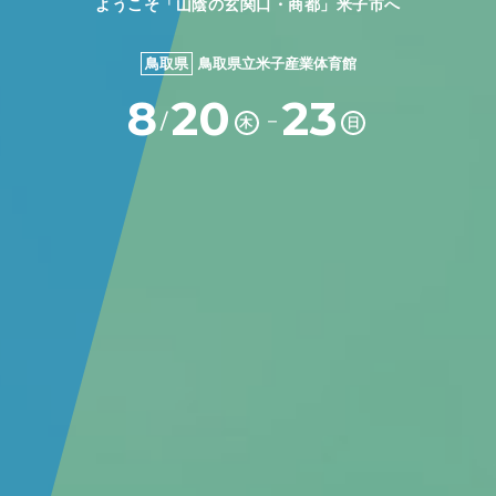
ようこそ「山陰の玄関口・商都」米子市へ
鳥取県
鳥取県立米子産業体育館
8
20
23
－
/
木
日