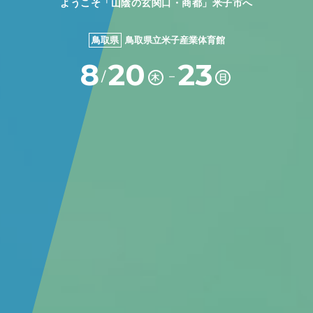
ようこそ「山陰の玄関口・商都」米子市へ
鳥取県
鳥取県立米子産業体育館
8
20
23
－
/
木
日