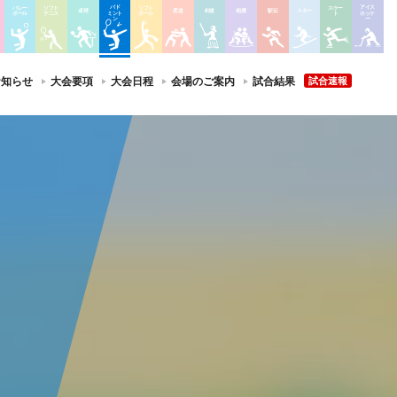
バド
アイス
バレー
ソフト
ソフト
スケー
卓球
柔道
剣道
相撲
駅伝
スキー
ミント
ホッケ
ボール
テニス
ボール
ト
ン
ー
お知らせ
大会要項
大会日程
会場のご案内
試合結果
試合速報