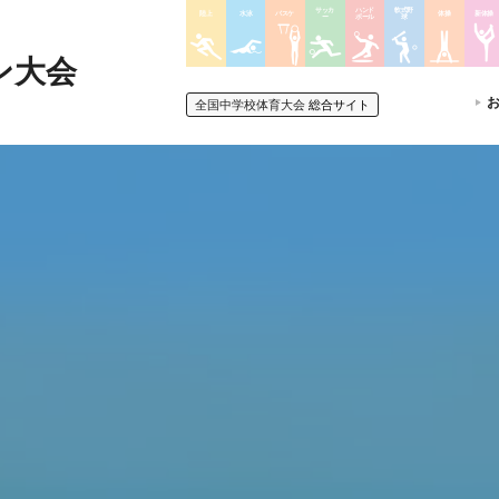
サッカ
ハンド
軟式野
陸上
水泳
バスケ
体操
新体操
ー
ボール
球
ン大会
全国中学校体育大会
総合サイト