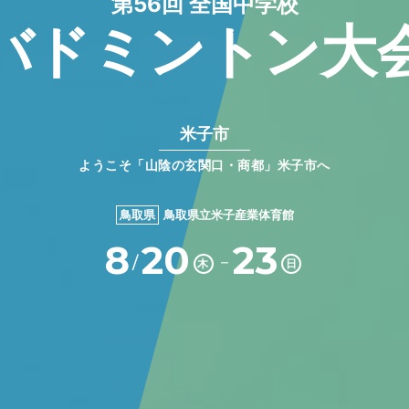
第56回 全国中学校
バドミントン大
米子市
ようこそ「山陰の玄関口・商都」米子市へ
鳥取県
鳥取県立米子産業体育館
8
20
23
－
/
木
日