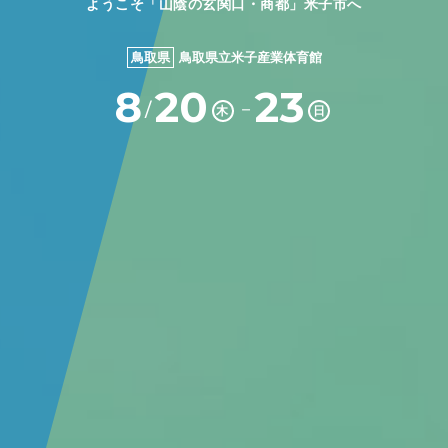
ようこそ「山陰の玄関口・商都」米子市へ
鳥取県
鳥取県立米子産業体育館
8
20
23
－
/
木
日