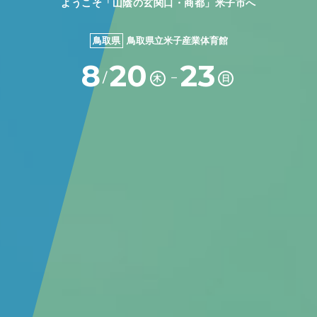
ようこそ「山陰の玄関口・商都」米子市へ
鳥取県
鳥取県立米子産業体育館
8
20
23
－
/
木
日