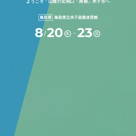
ようこそ「山陰の玄関口・商都」米子市へ
鳥取県
鳥取県立米子産業体育館
8
20
23
－
/
木
日