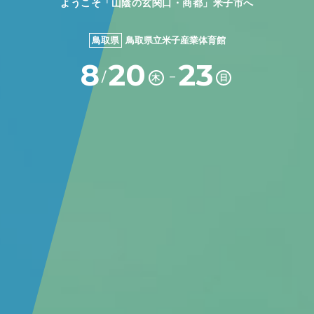
ようこそ「山陰の玄関口・商都」米子市へ
鳥取県
鳥取県立米子産業体育館
8
20
23
－
/
木
日