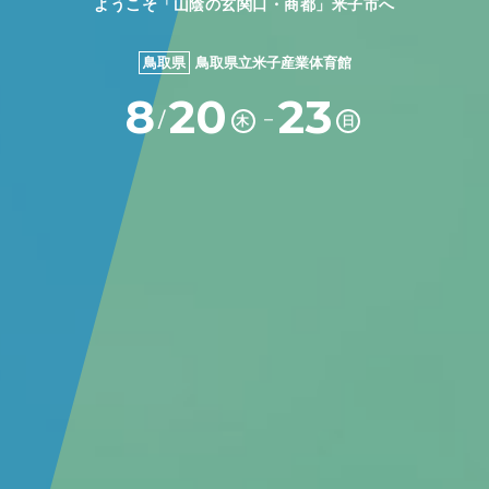
ようこそ「山陰の玄関口・商都」米子市へ
鳥取県
鳥取県立米子産業体育館
8
20
23
－
/
木
日