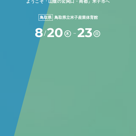
ようこそ「山陰の玄関口・商都」米子市へ
鳥取県
鳥取県立米子産業体育館
8
20
23
－
/
木
日